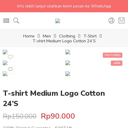
Info lebih lanjut silahkan kirim pesan ke WhatsApp
Home
Men
Clothing
T-Shirt
T-shirt Medium Logo Cotton 24’S
FEATURED
-40%
T-shirt Medium Logo Cotton
24’S
Rp
90.000
Rp
150.000