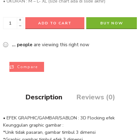
• UKURAN : M – L- XL (size chart ada di slide akhir)
+
ADD TO CART
BUY NOW
−
...
people
are viewing this right now
Compare
Description
Reviews (0)
• EFEK GRAPHIC/GAMBAR/SABLON : 3D Flocking efek
Keunggulan graphic gambar :
*Unik tidak pasaran, gambar timbul 3 dimensi
*Graphic gambar timbul efek 3 dimensi