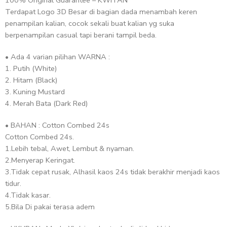
100% Original Guarantee – KWITAN
Terdapat Logo 3D Besar di bagian dada menambah keren
penampilan kalian, cocok sekali buat kalian yg suka
berpenampilan casual tapi berani tampil beda.
• Ada 4 varian pilihan WARNA :
1. Putih (White)
2. Hitam (Black)
3. Kuning Mustard
4. Merah Bata (Dark Red)
• BAHAN : Cotton Combed 24s
Cotton Combed 24s.
1.Lebih tebal, Awet, Lembut & nyaman.
2.Menyerap Keringat.
3.Tidak cepat rusak, Alhasil kaos 24s tidak berakhir menjadi kaos
tidur.
4.Tidak kasar.
5.Bila Di pakai terasa adem