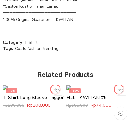
*Sablon Kuat & Tahan Lama.
➖➖➖➖➖➖➖➖➖➖➖➖➖➖➖➖➖➖➖➖➖➖➖
100% Original Guarantee – KWITAN
Category:
T-Shirt
Tags:
Coats
,
fashion
,
trending
Related Products
-40%
-60%
T-Shirt Long Sleeve Trigger
Hat – KWITAN #5
Rp
108.000
Rp
74.000
Rp
180.000
Rp
185.000