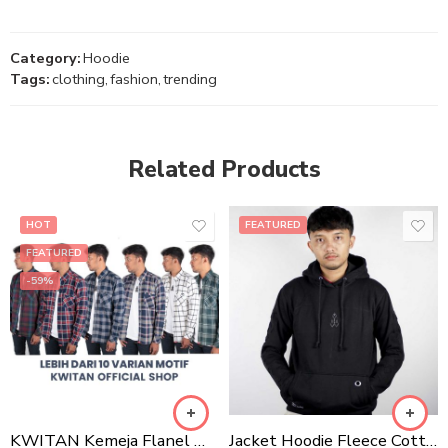
Category:
Hoodie
Tags:
clothing
,
fashion
,
trending
Related Products
HOT
FEATURED
FEATURED
-59%
KWITAN Kemeja Flanel Motif Series
Jacket Hoodie Fleece Cotton