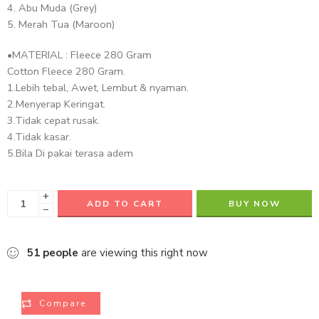
4. Abu Muda (Grey)
5. Merah Tua (Maroon)
•MATERIAL : Fleece 280 Gram
Cotton Fleece 280 Gram.
1.Lebih tebal, Awet, Lembut & nyaman.
2.Menyerap Keringat.
3.Tidak cepat rusak.
4.Tidak kasar.
5.Bila Di pakai terasa adem
+
ADD TO CART
BUY NOW
−
51
people
are viewing this right now
Compare