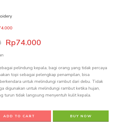
oidery
74.000
Rp
74.000
0
an
ebagai pelindung kepala, bagi orang yang tidak percaya
nakan topi sebagai pelengkap penampilan, bisa
 berkendara untuk melindungi rambut dari debu. Tidak
uga digunakan untuk melindungi rambut ketika hujan,
ng turun tidak langsung menyentuh kulit kepala.
ADD TO CART
BUY NOW