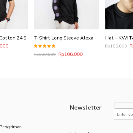
 Cotton 24’S
T-Shirt Long Sleeve Alexa
Hat – KWIT
.000
R
Rp
185.000
Rated
5.00
Rp
108.000
Rp
180.000
out of 5
Newsletter
 Pengiriman