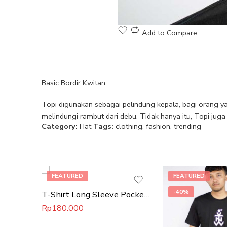
Add to Compare
Basic Bordir Kwitan
Topi digunakan sebagai pelindung kepala, bagi orang ya
melindungi rambut dari debu. Tidak hanya itu, Topi juga
Category:
Hat
Tags:
clothing
,
fashion
,
trending
FEATURED
FEATURED
-40%
T-Shirt Long Sleeve Pocket Yolo
Rp
180.000