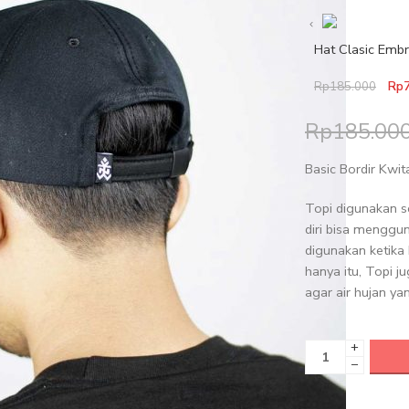
Hat Clasic Embr
Rp
Rp
185.000
Rp
185.00
Basic Bordir Kwit
Topi digunakan s
diri bisa menggu
digunakan ketika
hanya itu, Topi j
agar air hujan ya
+
−