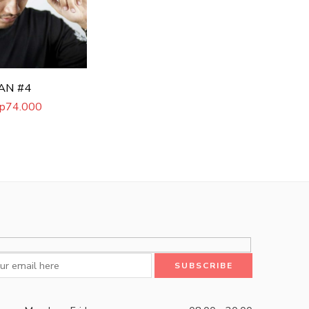
AN #4
p
74.000
Rp
450.0