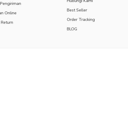
Hubungi Kami
 Pengiriman
Best Seller
an Online
Order Tracking
 Return
BLOG