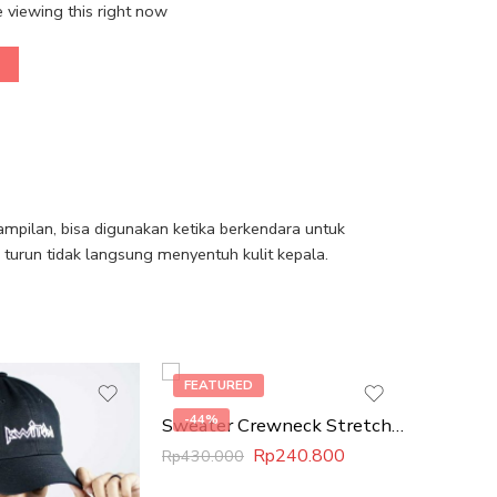
 viewing this right now
mpilan, bisa digunakan ketika berkendara untuk
 turun tidak langsung menyentuh kulit kepala.
FEATURED
-44%
-44%
Sweater Crewneck Stretch Rib Fleece Cotton
Rp
240.800
Rp
430.000