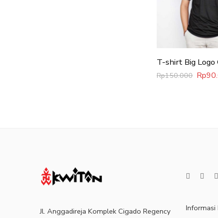
T-shirt Big Logo
Rp
90
Rp
150.000
Informasi
Jl. Anggadireja Komplek Cigado Regency