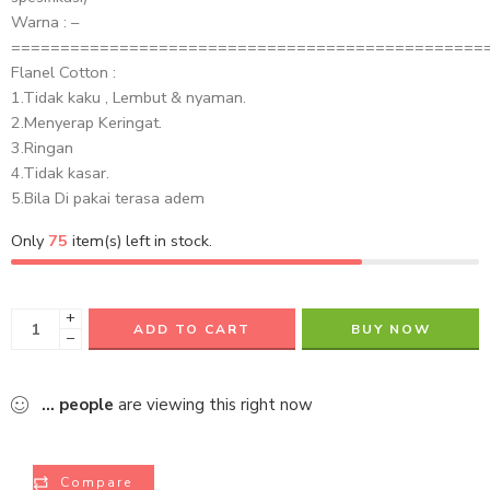
Warna : –
================================================
Flanel Cotton :
1.Tidak kaku , Lembut & nyaman.
2.Menyerap Keringat.
3.Ringan
4.Tidak kasar.
5.Bila Di pakai terasa adem
Only
75
item(s) left in stock.
+
ADD TO CART
BUY NOW
−
...
people
are viewing this right now
Compare