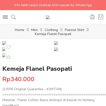
Info lebih lanjut silahkan kirim pesan ke WhatsApp
Home
Men
Clothing
Flannel Shirt
Kemeja Flanel Pasopati
Kemeja Flanel Pasopati
Rp
340.000
(100% Original Guarantee – KWITAN)
================================================
Material : Flanel Cotton (baca deskripsi di bawah ini tentang
spesifikasi)