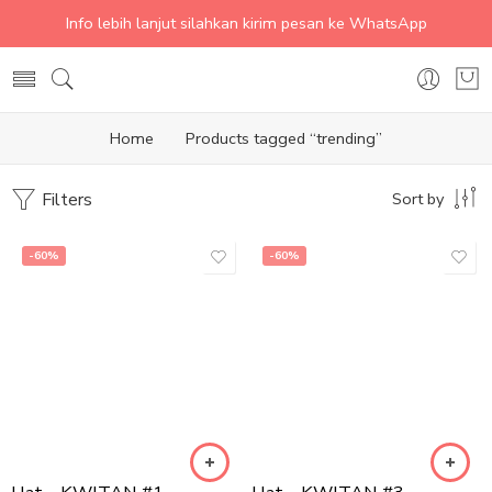
Info lebih lanjut silahkan kirim pesan ke WhatsApp
Home
Products tagged “trending”
Filters
Sort by
-60%
-60%