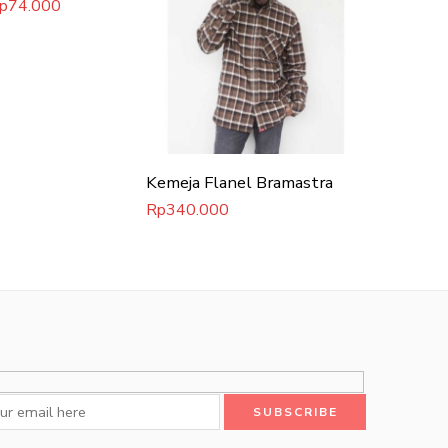
p
74.000
Rp
150.0
Kemeja Flanel Bramastra
Rp
340.000