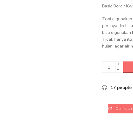
Basic Bordir Kw
Topi digunakan 
percaya diri bi
bisa digunakan 
Tidak hanya itu
hujan, agar air
+
−
17
people
Compar