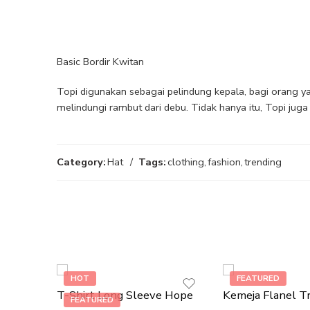
Basic Bordir Kwitan
Topi digunakan sebagai pelindung kepala, bagi orang ya
melindungi rambut dari debu. Tidak hanya itu, Topi juga
Category:
Hat
Tags:
clothing
,
fashion
,
trending
HOT
FEATURED
T-Shirt Long Sleeve Hope
Kemeja Flanel Tr
FEATURED