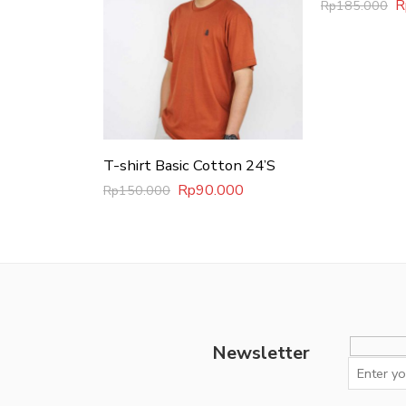
R
Rp
185.000
T-shirt Basic Cotton 24’S
Rp
90.000
Rp
150.000
Newsletter