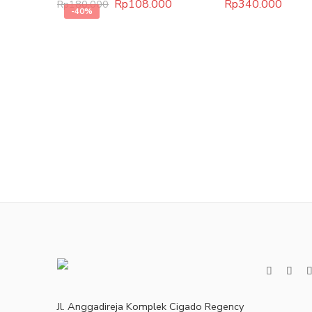
Rp
108.000
Rp
340.000
Rp
180.000
-40%
Jl. Anggadireja Komplek Cigado Regency