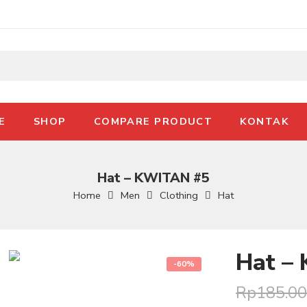
E
SHOP
COMPARE PRODUCT
KONTAK
Hat – KWITAN #5
Home
Men
Clothing
Hat
Hat –
-60%
Rp
185.0