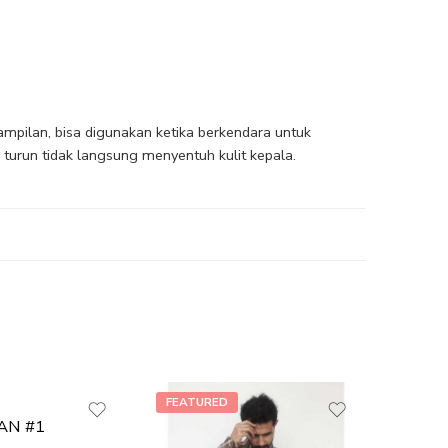
mpilan, bisa digunakan ketika berkendara untuk
 turun tidak langsung menyentuh kulit kepala.
FEATURED
FEATU
AN #1
T-shirt 
-40%