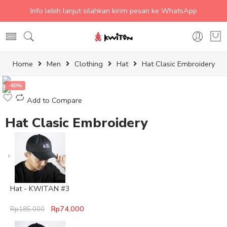
Info lebih lanjut silahkan kirim pesan ke WhatsApp
Home
Men
Clothing
Hat
Hat Clasic Embroidery
-60%
Add to Compare
Hat Clasic Embroidery
Hat - KWITAN #3
Rp
74.000
Rp
185.000